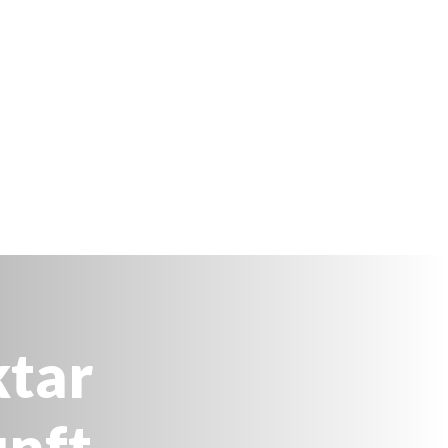
ktar
nft