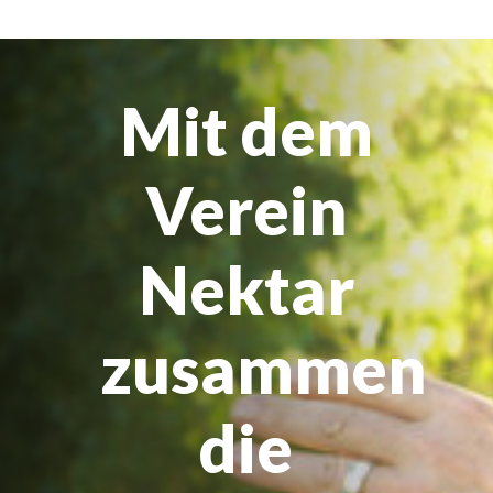
Mit dem
Verein
Nektar
zusammen
die