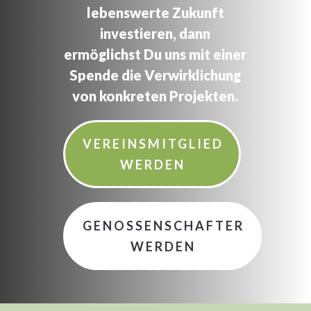
lebenswerte Zukunft
investieren, dann
ermöglichst Du uns mit einer
Spende die Verwirklichung
von konkreten Projekten.
VEREINSMITGLIED
WERDEN
GENOSSENSCHAFTER
WERDEN